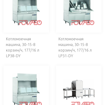
Мусорные баки
Аппараты для чистки обуви
Стерилизаторы ножей
Уничтожители насекомых
Стиральное оборудование
Смягчители воды
Сушилки для рук
Котломоечная
Котломоечная
Тележки для посуды
машина, 30-15-8
машина, 30-15-8
Машины для сушки и полировки столовых
корзин/ч, 177/16 л
корзин/ч, 177/16 л
приборов
LP38-DY
LP31-DY
НЕЙТРАЛЬНОЕ ОБОРУДОВАНИЕ
ОБОРУДОВАНИЕ ДЛЯ САМООБСЛУЖИВАНИЯ И
РАЗДАЧИ
ПЕКАРСКОЕ ОБОРУДОВАНИЕ
КУХОННЫЙ ИНВЕНТАРЬ