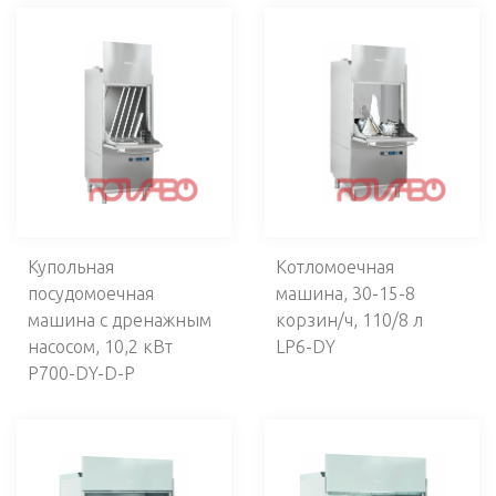
ВЕНТИЛЯЦИЯ
ОБОРУДОВАНИЕ ДЛЯ КАФЕ
ЭЛЕКТРОМЕХАНИЧЕСКОЕ ОБОРУДОВАНИЕ
ПОСУДОМОЕЧНОЕ И СТИРАЛЬНОЕ ОБОРУДОВАНИЕ
Посудомоечные машины
Котломоечные машины
Купольная
Котломоечная
Гранульные котломоечные машины
посудомоечная
машина, 30-15-8
Стаканомоечные машины
машина с дренажным
корзин/ч, 110/8 л
Посудомоечные машины
насосом, 10,2 кВт
LP6-DY
Машины для мойки подносов
P700-DY-D-P
Машины для мойки ящиков
Принадлежности
Смесители, души
Раковины для мытья рук