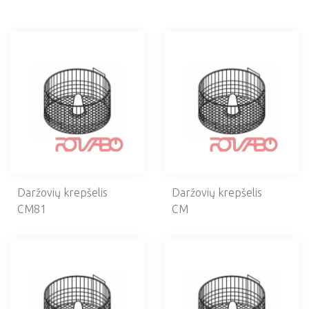
VENTILIACIJA
KAVINĖS ĮRANGA
MAISTO APDIRBIMO ĮRANGA
Mėsos paruošimo įrengimai
Pakavimo mašinos
Daržovių ir vaisių apdirbimo įrengimai
Daržovių valymo mašinos
Daržovių pjaustymo mašinos
Daržovių plovimo mašinos
Daržovių krepšelis
Daržovių krepšelis
Daržovių džiovinimo mašinos
CM81
CM
Daržovių pjaustymo mašinos priedai
Diskai daržovių pjaustymo mašinai
Sūrio trintuvės
Virtuviniai mikseriai
Virtuviniai indai
Skardinių atidarytuvai