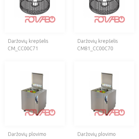
Žuvies valymo įrengimai
Peilių gąlastuvai
Universali pavara
Midijų valymo mašinos
Pakelėjai
Daržovių krepšelis
Daržovių krepšelis
Makaronų gaminimo mašinos
CM_CC00C71
CM81_CC00C70
PLOVIMAS, HIGIENA
NERŪDIJANČIO PLIENO GAMINIAI
MAISTO IŠDAVIMO ĮRANGA
KEPYKLŲ ĮRANGA
VIRTUVĖS INVENTORIUS
PANIRAVIMO MAŠINOS
Daržovių plovimo
Daržovių plovimo