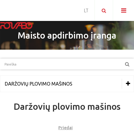
Maisto apdirbimo įranga
DARŽOVIŲ PLOVIMO MAŠINOS
MAISTO GAMINIMO ĮRANGA
Daržovių plovimo mašinos
ŠALDYMO ĮRANGA
PICERIJOS ĮRANGA
Priedai