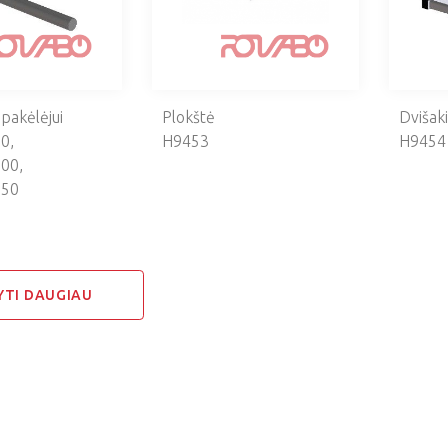
pakėlėjui
Plokštė
Dvišaki
0,
H9453
H9454
00,
50
YTI DAUGIAU