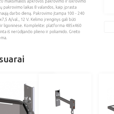
120 maksimalios apkrovos pakrovimo ir iškrovimo
ijų pakrovimo laikas 8 valandos, kaip įprasta
š naują darbo dieną. Pakrovimo įtampa 100 - 240
2x7,5 A/val., 12 V. Kelimo įrenginys gali būti
ir ligoninėse. Komplekte: platforma 485x460
a iš nerūdijančio plieno ir poliamido. Greito
ema.
suarai