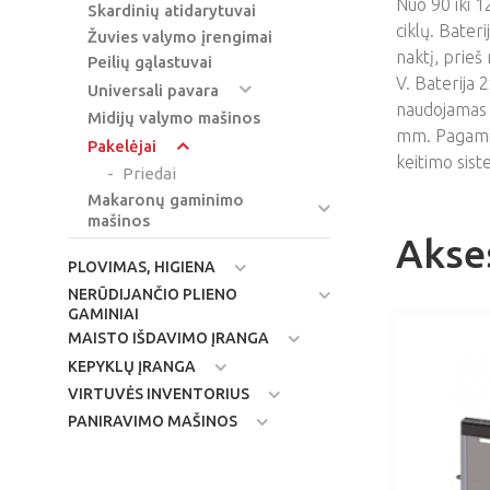
Nuo 90 iki 
Skardinių atidarytuvai
ciklų. Bater
Žuvies valymo įrengimai
naktį, prie
Peilių gąlastuvai
V. Baterija 
Universali pavara
naudojamas 
Midijų valymo mašinos
mm. Pagamint
Pakelėjai
keitimo sist
Priedai
Makaronų gaminimo
mašinos
Akse
PLOVIMAS, HIGIENA
NERŪDIJANČIO PLIENO
GAMINIAI
MAISTO IŠDAVIMO ĮRANGA
KEPYKLŲ ĮRANGA
VIRTUVĖS INVENTORIUS
PANIRAVIMO MAŠINOS