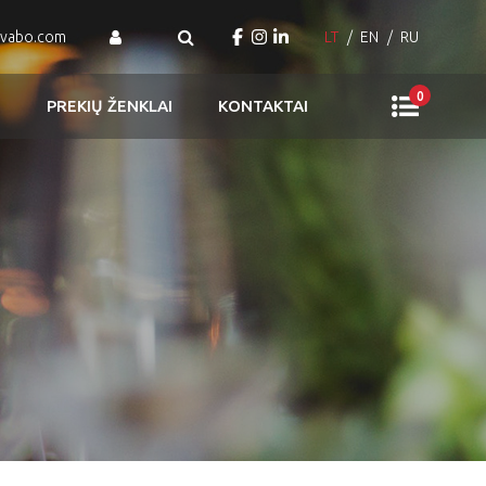
ovabo.com
LT
EN
RU
0
S
PREKIŲ ŽENKLAI
KONTAKTAI