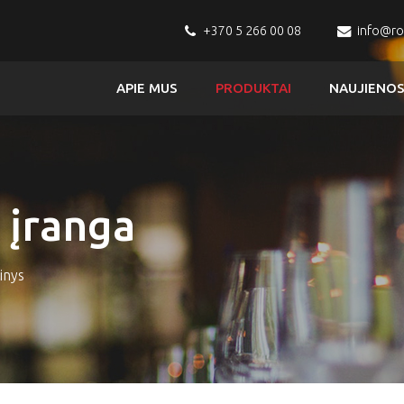
+370 5 266 00 08
info@r
APIE MUS
PRODUKTAI
NAUJIENO
 įranga
inys