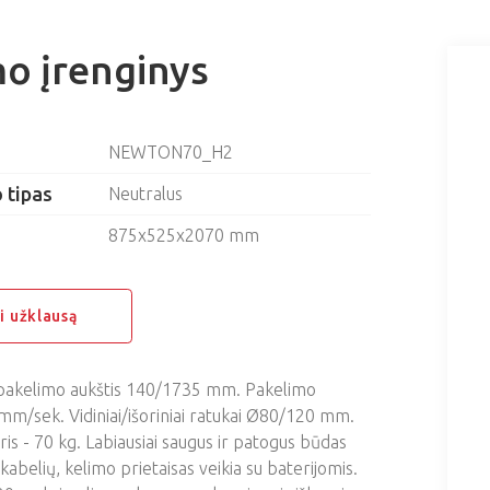
mo įrenginys
NEWTON70_H2
 tipas
Neutralus
875x525x2070 mm
ti užklausą
pakelimo aukštis 140/1735 mm. Pakelimo
 mm/sek. Vidiniai/išoriniai ratukai Ø80/120 mm.
ris - 70 kg. Labiausiai saugus ir patogus būdas
 kabelių, kelimo prietaisas veikia su baterijomis.