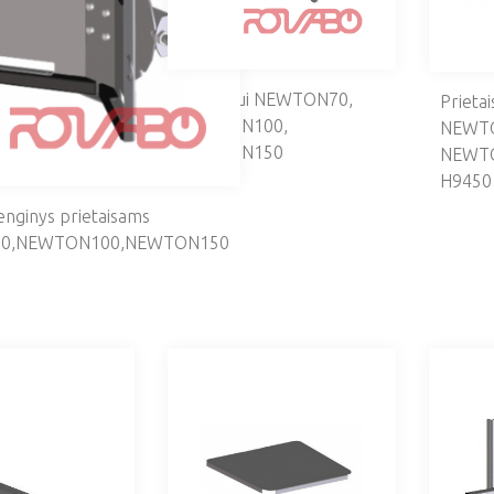
Prietaisui NEWTON70,
Prietai
NEWTON100,
NEWT
NEWTON150
NEWT
H9441
H9450
renginys prietaisams
0,NEWTON100,NEWTON150