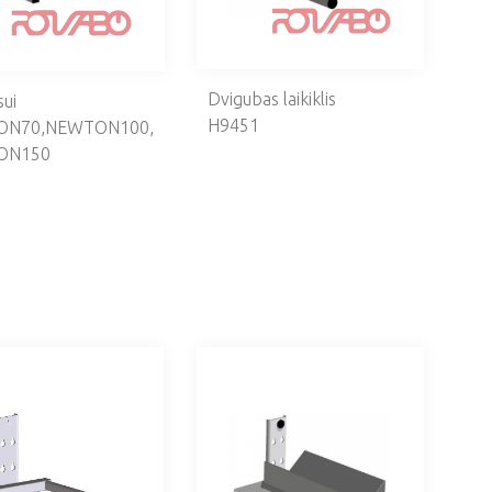
Dvigubas laikiklis
sui
H9451
ON70,NEWTON100,
ON150