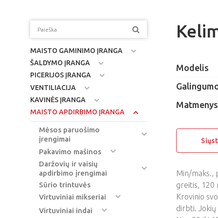
Keli
MAISTO GAMINIMO ĮRANGA
ŠALDYMO ĮRANGA
Modelis
PICERIJOS ĮRANGA
Galingumo
VENTILIACIJA
KAVINĖS ĮRANGA
Matmenys
MAISTO APDIRBIMO ĮRANGA
Mėsos paruošimo
įrengimai
Siųs
Pakavimo mašinos
Daržovių ir vaisių
Min/maks., 
apdirbimo įrengimai
Sūrio trintuvės
greitis, 120
Krovinio svo
Virtuviniai mikseriai
dirbti. Jokių
Virtuviniai indai